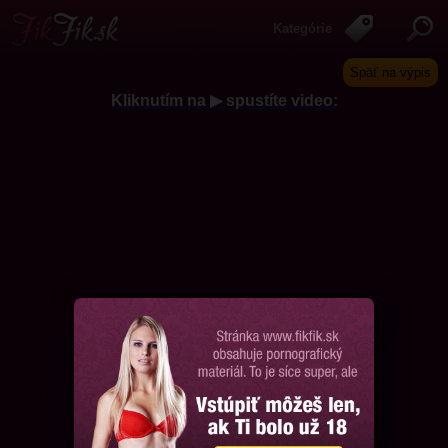
Kategórie
Späť na výpis
Kliknutím na ▶ spustíte video:
Chcem ďalšie videá, prosím