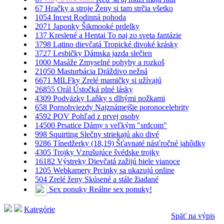
67
Hračky a stroje
Ženy si tam strčia všetko
1054
Incest
Rodinná pohoda
2071
Japonky
Šikmooké prdelky
137
Kreslené a Hentai
To naj zo sveta fantázie
3798
Latino dievčatá
Tropické divoké krásky
3727
Lesbičky
Dámska jazda slečien
1000
Masáže
Zmyselné pohyby a rozkoš
21050
Masturbácia
Dráždivo nežná
6671
MILFky
Zrelé mamičky si užívajú
26855
Orál
Ústočká plné lásky
4309
Podväzky
Laňky s dlhými nožkami
658
Pornohviezdy
Najznámejšie poronocelebrity
4592
POV
Pohľad z prvej osoby
14500
Prsatice
Dámy s veľkým "srdcom"
998
Squirting
Slečny striekajú ako divé
9286
Tínedžerky (18,19)
Šťavnaté násťročné jahôdky
4305
Trojky
Vzrušujúce švédske trojky
16182
Výstreky
Dievčatá zažijú biele vianoce
1205
Webkamery
Prcinky sa ukazujú online
504
Zrelé ženy
Skúsené a stále žiadané
Sex ponuky
Reálne sex ponuky!
Kategórie
Späť na výpis