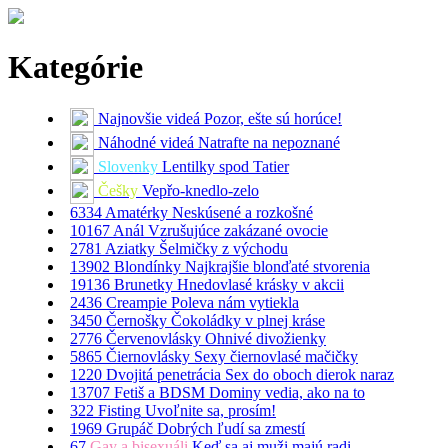
Kategórie
Najnovšie videá
Pozor, ešte sú horúce!
Náhodné videá
Natrafte na nepoznané
Slovenky
Lentilky spod Tatier
Češky
Vepřo-knedlo-zelo
6334
Amatérky
Neskúsené a rozkošné
10167
Anál
Vzrušujúce zakázané ovocie
2781
Aziatky
Šelmičky z východu
13902
Blondínky
Najkrajšie blonďaté stvorenia
19136
Brunetky
Hnedovlasé krásky v akcii
2436
Creampie
Poleva nám vytiekla
3450
Černošky
Čokoládky v plnej kráse
2776
Červenovlásky
Ohnivé divožienky
5865
Čiernovlásky
Sexy čiernovlasé mačičky
1220
Dvojitá penetrácia
Sex do oboch dierok naraz
13707
Fetiš a BDSM
Dominy vedia, ako na to
322
Fisting
Uvoľnite sa, prosím!
1969
Grupáč
Dobrých ľudí sa zmestí
67
Gay a bisexuáli
Keď sa aj muži majú radi