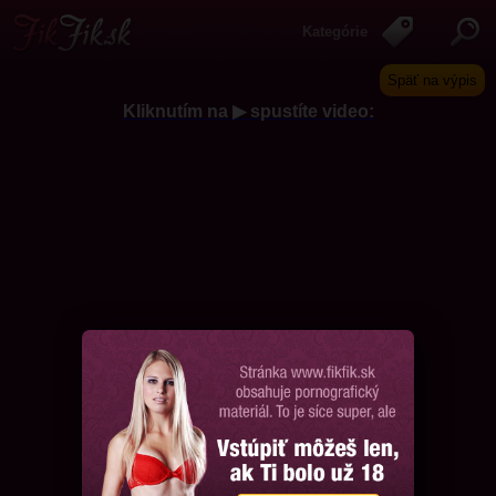
Kategórie
Späť na výpis
Kliknutím na ▶ spustíte video:
Chcem ďalšie videá, prosím