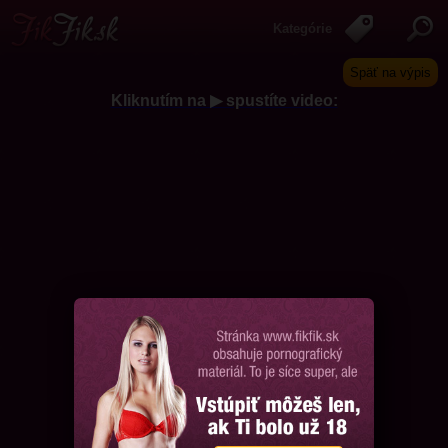
Kategórie
Späť na výpis
Kliknutím na ▶ spustíte video:
Chcem ďalšie videá, prosím