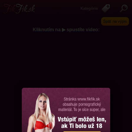
Kategórie
Späť na výpis
Kliknutím na ▶ spustíte video:
Chcem ďalšie videá, prosím