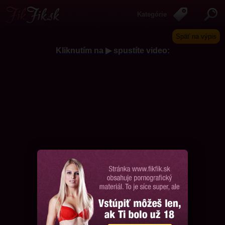
Kategórie
Späť na výpis
Kliknutím na ▶ spustíte video:
Chcem ďalšie videá, prosím