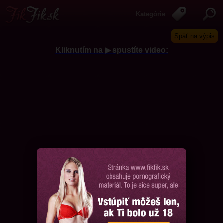
Kategórie
Späť na výpis
Kliknutím na ▶ spustíte video:
Chcem ďalšie videá, prosím