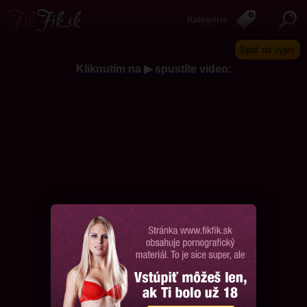
Kategórie
Späť na výpis
Kliknutím na ▶ spustíte video:
Chcem ďalšie videá, prosím