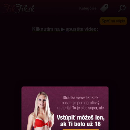
Kategórie
Späť na výpis
Kliknutím na ▶ spustíte video:
Chcem ďalšie videá, prosím