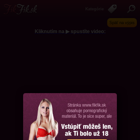
Kategórie
Späť na výpis
Kliknutím na ▶ spustíte video:
Chcem ďalšie videá, prosím