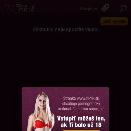
Kategórie
Späť na výpis
Kliknutím na ▶ spustíte video:
Chcem ďalšie videá, prosím