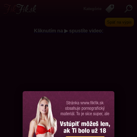
Kategórie
Späť na výpis
Kliknutím na ▶ spustíte video:
Chcem ďalšie videá, prosím