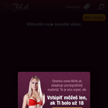
Kategórie
Späť na výpis
Kliknutím na ▶ spustíte video:
Chcem ďalšie videá, prosím