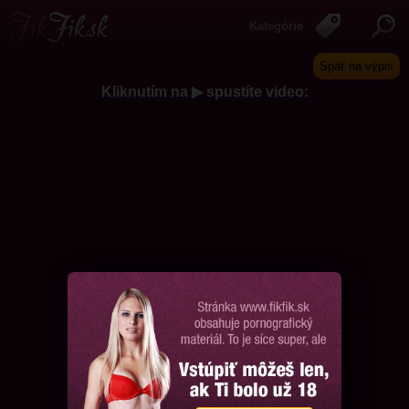
Kategórie
Späť na výpis
Kliknutím na ▶ spustíte video:
Chcem ďalšie videá, prosím