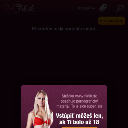
Kategórie
Späť na výpis
Kliknutím na ▶ spustíte video:
Chcem ďalšie videá, prosím