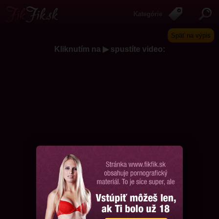
Kategórie
Späť na výpis
Kliknutím na ▶ spustíte video:
Chcem ďalšie videá, prosím