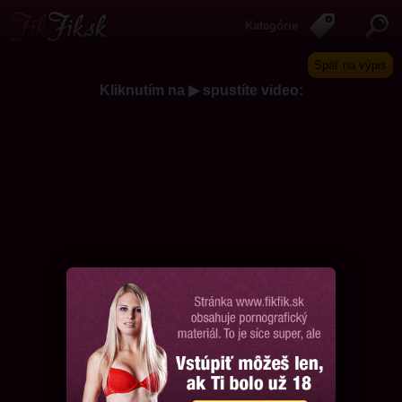
Kategórie
Späť na výpis
Kliknutím na ▶ spustíte video:
Chcem ďalšie videá, prosím