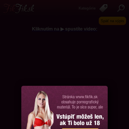
Kategórie
Späť na výpis
Kliknutím na ▶ spustíte video:
Chcem ďalšie videá, prosím