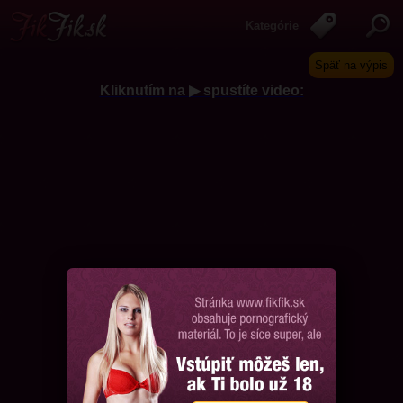
Kategórie
Späť na výpis
Kliknutím na ▶ spustíte video:
Chcem ďalšie videá, prosím