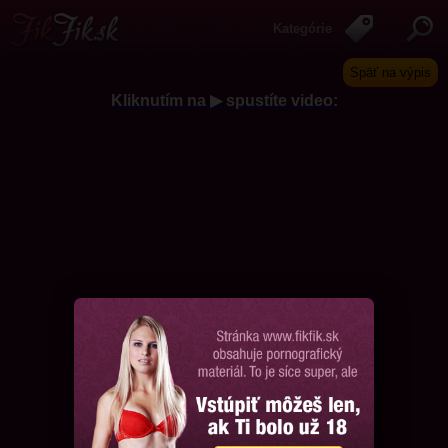
Kategórie
Späť na výpis
Kliknutím na ▶ spustíte video:
Chcem ďalšie videá, prosím