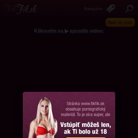
Kategórie
Späť na výpis
Kliknutím na ▶ spustíte video:
Chcem ďalšie videá, prosím