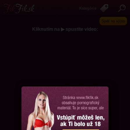
Kategórie
Späť na výpis
Kliknutím na ▶ spustíte video:
Chcem ďalšie videá, prosím