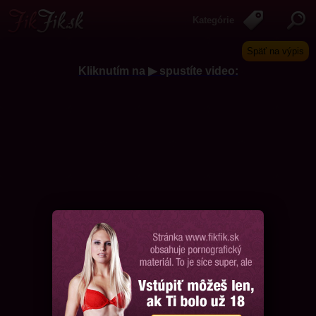
Kategórie
Späť na výpis
Kliknutím na ▶ spustíte video:
Chcem ďalšie videá, prosím