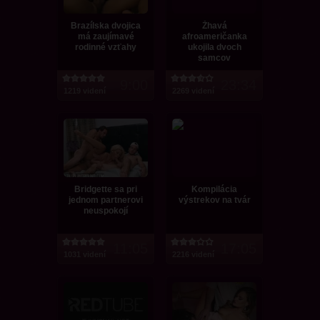
Brazílska dvojica
Žhavá
má zaujímavé
afroameričanka
rodinné vzťahy
ukojila dvoch
samcov
9:00
23:34
1219 videní
2269 videní
Bridgette sa pri
Kompilácia
jednom partnerovi
výstrekov na tvár
neuspokojí
11:05
17:05
1031 videní
2216 videní