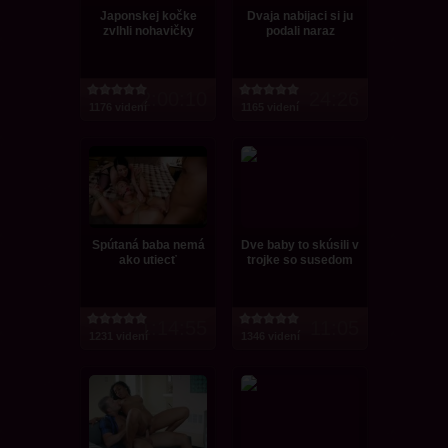
Japonskej kočke
Dvaja nabijaci si ju
zvlhli nohavičky
podali naraz
2:00:10
24:26
1176 videní
1165 videní
Spútaná baba nemá
Dve baby to skúsili v
ako utiecť
trojke so susedom
1:14:55
11:05
1231 videní
1346 videní