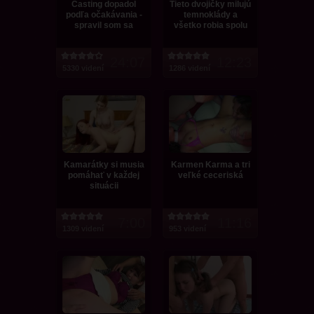
Casting dopadol
Tieto dvojičky milujú
podľa očakávania -
temnoklády a
spravil som sa
všetko robia spolu
24:07
12:23
5330 videní
1286 videní
Kamarátky si musia
Karmen Karma a tri
pomáhať v každej
veľké ceceriská
situácii
7:00
11:16
1309 videní
953 videní