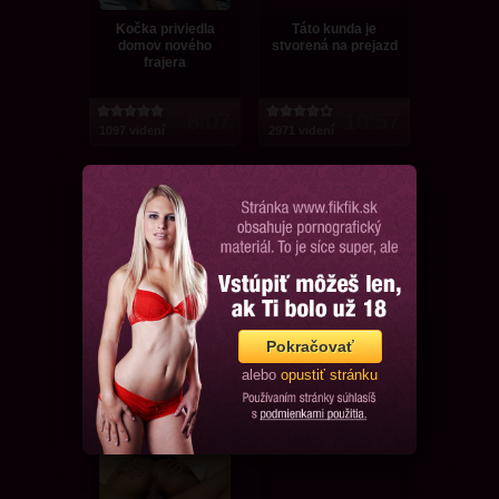
Kočka priviedla
Táto kunda je
domov nového
stvorená na prejazd
frajera
8:07
10:57
1097 videní
2971 videní
Nemocničná izba, v
Aaliyah Love a
akej ste ešte neboli!
Kagney Linn Karter
v akcii na gauči
Pokračovať
2:00:30
12:55
alebo
opustiť stránku
956 videní
1321 videní