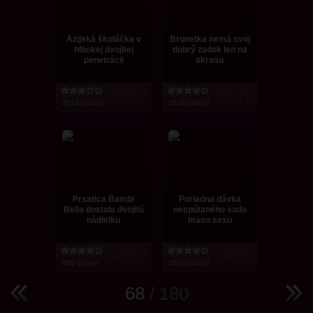
Ázijská školáčka v
Brunetka nemá svoj
hlbokej dvojitej
dobrý zadok len na
penetrácii
okrasu
22:17
12:11
2516 videní
2526 videní
Prsatica Bambi
Poriadna dávka
Bella dostala dvojitú
nespútaného sado
nádielku
maso sexu
6:00
6:30
969 videní
2618 videní
68
/ 180