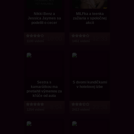
Nikki Benz a
MILFka a teenka
Jessica Jaymes sa
zažiaria v spoločnej
podelili o cecer
akcii
10:00
12:33
1100 videní
1451 videní
Sestra s
S dvomi kundičkami
kamarátkou ma
v hotelovej izbe
pretiahli výmenou za
kľúče od auta
8:04
23:38
1254 videní
2413 videní