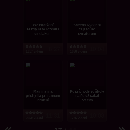
Dve nadržané
Sheena Ryder si
sestry si to rozdali s
zajazdí so
umelákom
synátorom
8:27
10:04
1617 videní
1656 videní
Mamina ma
Po príchode zo školy
prichytila pri rannom
na ňu už čakal
brhlení
otecko
11:31
10:08
2350 videní
1776 videní