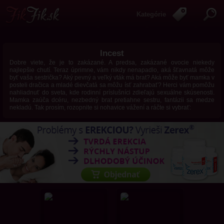
Kategórie
Incest
Dobre viete, že je to zakázané. A predsa, zakázané ovocie niekedy
najlepšie chutí. Teraz úprimne, vám nikdy nenapadlo, aká šťavnatá môže
byť vaša sestrička? Aký pevný a veľký vták má brat? Aká môže byť mamka v
posteli dračica a mladé dievčatá sa môžu ísť zahrabať? Herci vám pomôžu
nahliadnuť do sveta, kde rodinní príslušníci zdieľajú sexuálne skúsenosti.
Mamka zaúča dcéru, nezbedný brat pretiahne sestru, fantázii sa medze
nekladú. Tak prosím, rozopnite si nohavice vážení a ráčte si vybrať: