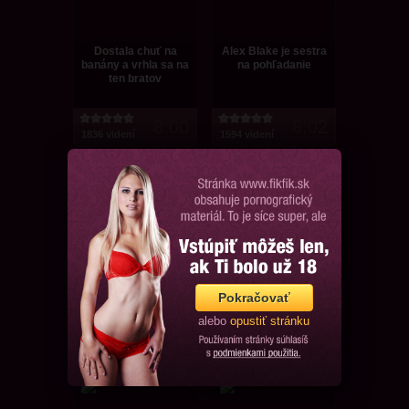
Dostala chuť na
Alex Blake je sestra
banány a vrhla sa na
na pohľadanie
ten bratov
8:00
8:02
1836 videní
1594 videní
Latino teenka
Sestra je do mňa
Carmen a jej čoro-
celá paf!
moro s bratom
Pokračovať
alebo
opustiť stránku
12:41
10:15
1400 videní
1717 videní