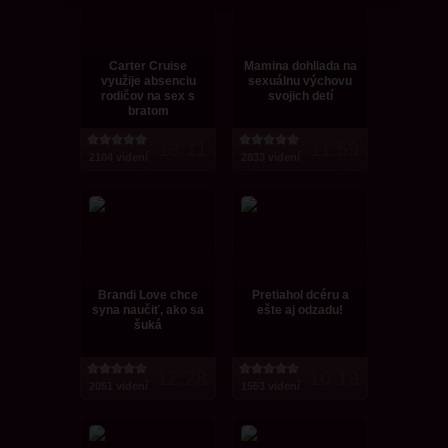
Carter Cruise
Mamina dohliada na
využije absenciu
sexuálnu výchovu
rodičov na sex s
svojich detí
bratom
13:11
11:59
2104 videní
2833 videní
Brandi Love chce
Pretiahol dcéru a
syna naučiť, ako sa
ešte aj odzadu!
šuká
12:28
10:19
2051 videní
1553 videní