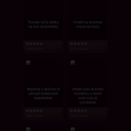
Teenke tečú slinky
Urobil sa mamine
na kus bratovinky
rovno na kozy
10:14
11:07
1384 videní
1793 videní
Mamina s dcérou si
Oholil som dcérinu
užívajú klobásové
kundičku a hneď
popoludnie
som si ju aj
vychutnal
11:07
9:55
1898 videní
2001 videní