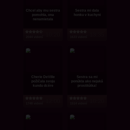
Chcel aby mu sestra
Sestra mi dala
pomohla, ona
honku v kuchyni
nenamietala
10:20
13:35
2044 videní
1633 videní
Cherie DeVille
Sestra sa mi
požičala svoju
ponúkla ako nejaká
kundu dcére
prostitútka!
12:00
10:20
1748 videní
1514 videní