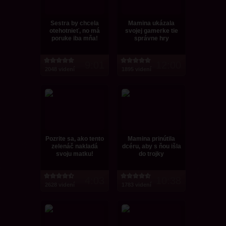
Sestra by chcela
Mamina ukázala
otehotnieť, no má
svojej gamerke tie
poruke iba mňa!
správne hry
9:01
12:00
2048 videní
1895 videní
Pozrite sa, ako tento
Mamina prinútila
zelenáč nakladá
dcéru, aby s ňou išla
svoju matku!
do trojky
4:03
10:38
2628 videní
1783 videní