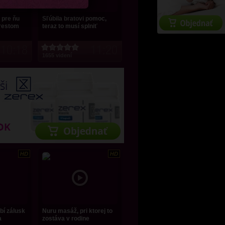
 pre ňu
Sľúbila bratovi pomoc,
trestom
teraz to musí splniť
10:18
11:20
1655 videní
bí zálusk
Nuru masáž, pri ktorej to
a
zostáva v rodine