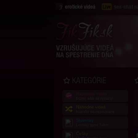
erotické videá
sex-chat n
KATEGÓRIE
Najnovšie videá
Pozor, ešte sú horúce!
Náhodné videá
Natrafte na nepoznané
Slovenky
Lentilky spod Tatier
Češky