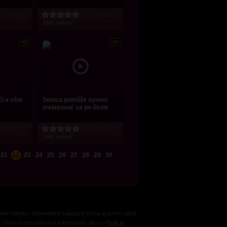
9:06
7:28
1941 videní
i a ešte
Sexica pomôže synovi
zrelaxovať sa po škole
18:27
6:42
1851 videní
21
22
23
24
25
26
27
28
29
30
ané mamky. Samostatné kategórie tvoria aj porno videá
o v rôznych netradičných kategóriách ako sú
Fetiš a