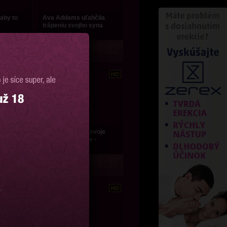
 aby to
Ava Addams uľahčila
trápeniu svojho syna
7:24
16:02
1819 videní
ej starší
Mamina posúva svoje
mavý
skúsenosti dcére -
názorne!
10:01
11:37
1761 videní