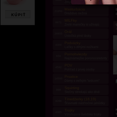
Zmyselné pohyby a rozkoš
Masturbácia
21050
Dráždivo nežná
MILFky
6671
Zrelé mamičky si užívajú
1
Orál
26855
Ústočká plné lásky
Podväzky
4309
Laňky s dlhými nožkami
Pornohviezdy
658
Najznámejšie poronocelebrity
POV
4592
Pohľad z prvej osoby
Prsatice
14500
Dámy s veľkým "srdcom"
Squirting
998
Slečny striekajú ako divé
Tínedžerky (18,19)
9286
Šťavnaté násťročné jahôdky
Trojky
4305
Vzrušujúce švédske trojky