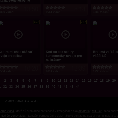
tajila svoje lesbenie
13:50
8:14
859 videní
1651 videní
1385 videní
Sestra mi chce ukázať
Keď sú obe sestry
Brat má veľké oč
svoju prepelicu
kundomrdky, svet je pre
väčší klát
ne krásny
10:20
12:39
534 videní
1614 videní
1799 videní
2
3
4
5
6
7
8
9
10
11
12
13
14
15
16
17
18
19
20
1
32
33
34
35
36
37
38
39
40
41
42
43
44
© 2013 - 2026 fikfik.sk db
porno videá
, ktoré sú prehľadne zatriedené v kategóriach ako
amatérky
,
MILFky
- teda nadrž
htivé červenovlásky
. Na našej pornostránke ďalej nájdete pohľad na sex aj trochu inak, a t