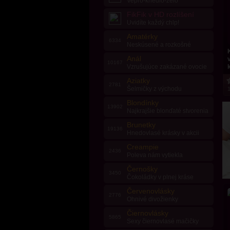
Vepřo-knedlo-zelo
FikFik v HD rozlíšení
Uvidíte každý chlp!
Amatérky
6334
Neskúsené a rozkošné
Anál
10167
Vzrušujúce zakázané ovocie
Aziatky
2781
Šelmičky z východu
1
Blondínky
13902
Najkrajšie blonďaté stvorenia
Brunetky
19136
Hnedovlasé krásky v akcii
Creampie
2436
Poleva nám vytiekla
Černošky
3450
Čokoládky v plnej kráse
Červenovlásky
2776
Ohnivé divožienky
Čiernovlásky
5865
Sexy čiernovlasé mačičky