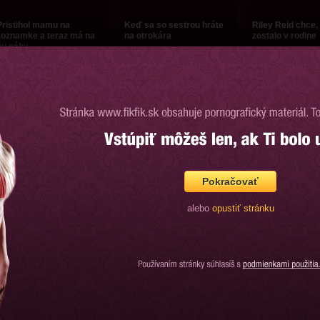
Pristihol mamu na
Keď sa so sestrou hráte
Riley Reid chce,
zoznamke a teraz má na
na otrokára
zostalo v rodine
ňu páky
7:42
16:56
492 videní
1591 videní
1908 videní
Pokračovať
Potrestal ju za sprosté
Potrebuje dobré
Krásna teenka a j
eči
vytrtkanie, otecko jej ho
otec majú zaují
poskytne
vzťah
alebo
opustiť stránku
11:53
11:57
628 videní
2426 videní
2202 videní