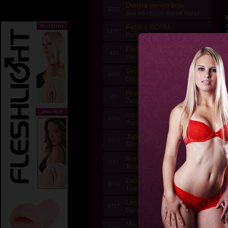
Dvojitá penetrácia
1220
Sex do oboch dierok naraz
Fetiš a BDSM
13707
Dominy vedia, ako na to
Fisting
322
2
Uvoľnite sa, prosím!
Grupáč
1969
Dobrých ľudí sa zmestí
Hračky a stroje
67
Ženy si tam strčia všetko
Incest
1054
Rodinná pohoda
Japonky
r
2071
Šikmooké prdelky
Kreslené a Hentai
137
To naj zo sveta fantázie
1
Latino dievčatá
3798
Tropické divoké krásky
Lesbičky
3727
Dámska jazda slečien
Masáže
1000