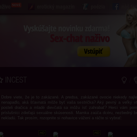
NOVÉ
aživo
erotický magazín
poézia
náš fa
INCEST
Dobre viete, že je to zakázané. A predsa, zakázané ovocie niekedy najl
nenapadlo, aká šťavnatá môže byť vaša sestrička? Aký pevný a veľký 
posteli dračica a mladé dievčatá sa môžu ísť zahrabať? Herci vám pom
príslušníci zdieľajú sexuálne skúsenosti. Mamka zaúča dcéru, nezbedný br
nekladú. Tak prosím, rozopnite si nohavice vážení a ráčte si vybrať: