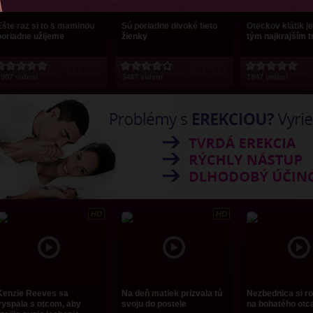
Ešte raz si to s maminou
Sú poriadne divoké tieto
Oteckov klátik je
poriadne užijeme
žienky
tým najkrajším 
10:05
40:10
997 videní
3487 videní
1847 videní
Kenzie Reeves sa
Na deň matiek prizvala tú
Nezbednica si ro
vyspala s otcom, aby
svoju do postele
na bohatého otc