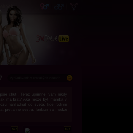
cebook
epšie chutí. Teraz úprimne, vám nikdy
vták má brat? Aká môže byť mamka v
ôžu nahliadnuť do sveta, kde rodinní
at pretiahne sestru, fantázii sa medze