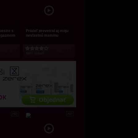
sestre s
Priateľ prevetral aj moju
orgazmom
nevlastnú maminu
10:21
12:01
6807 videní