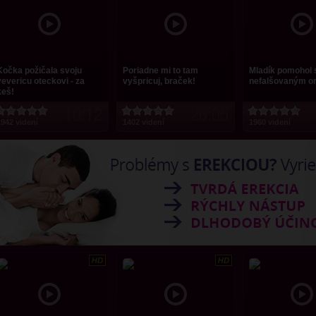
Kočka požičala svoju
Poriadne mi to tam
Mladík pomohol 
vevericu oteckovi - za
vyšpricuj, braček!
nefalšovaným 
keš!
10:12
26:05
942 videní
1402 videní
1960 videní