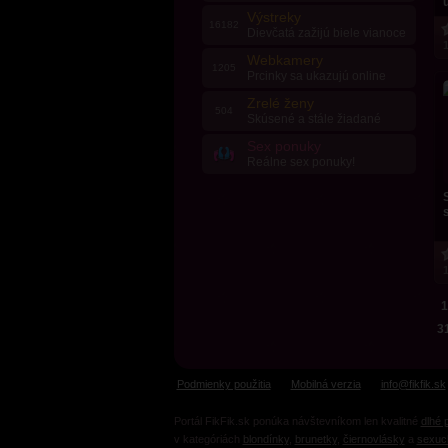
u
Výstreky
16182
Dievčatá zažijú biele vianoce
1
Webkamery
1205
Prcinky sa ukazujú online
Zrelé ženy
504
Skúsené a stále žiadané
Sex ponuky
Reálne sex ponuky!
1
1
3
Podmienky použitia
Mobilná verzia
info@fikfik.sk
Portál FikFik.sk ponúka návštevníkom len kvalitné
dlhé 
v kategóriách
blondínky
,
brunetky
,
čiernovlásky
a
sexuc